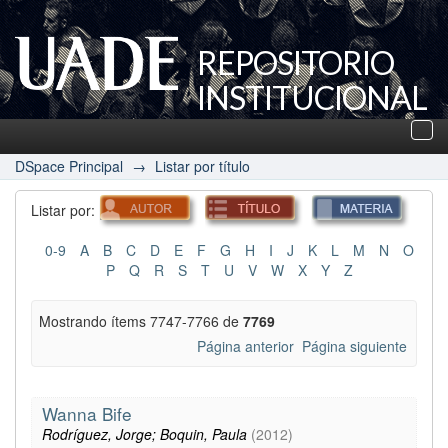
REPOSITORIO
INSTITUCIONAL
UADE
Des
nav
DSpace Principal
→
Listar por título
Listar por:
0-9
A
B
C
D
E
F
G
H
I
J
K
L
M
N
O
P
Q
R
S
T
U
V
W
X
Y
Z
Mostrando ítems 7747-7766 de
7769
Página anterior
Página siguiente
Wanna Bife
Rodríguez, Jorge; Boquin, Paula
(
2012
)