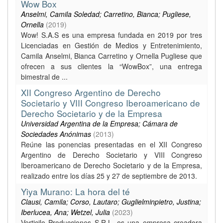
Wow Box
Anselmi, Camila Soledad; Carretino, Bianca; Pugliese,
Ornella
(
2019
)
Wow! S.A.S es una empresa fundada en 2019 por tres
Licenciadas en Gestión de Medios y Entretenimiento,
Camila Anselmi, Bianca Carretino y Ornella Pugliese que
ofrecen a sus clientes la “WowBox”, una entrega
bimestral de ...
XII Congreso Argentino de Derecho
Societario y VIII Congreso Iberoamericano de
Derecho Societario y de la Empresa
Universidad Argentina de la Empresa; Cámara de
Sociedades Anónimas
(
2013
)
Reúne las ponencias presentadas en el XII Congreso
Argentino de Derecho Societario y VIII Congreso
Iberoamericano de Derecho Societario y de la Empresa,
realizado entre los días 25 y 27 de septiembre de 2013.
Yiya Murano: La hora del té
Clausi, Camila; Corso, Lautaro; Guglielminpietro, Justina;
Iberlucea, Ana; Wetzel, Julia
(
2023
)
Verticilo Producciones S.R.L. es una empresa creadora