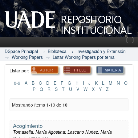
REPOSITORIO
INSTITUCIONAL
UADE
Des
nav
DSpace Principal
→
Biblioteca
→
Investigación y Extensión
→
Working Papers
→
Listar Working Papers por tema
Listar por:
0-9
A
B
C
D
E
F
G
H
I
J
K
L
M
N
O
P
Q
R
S
T
U
V
W
X
Y
Z
Mostrando ítems 1-10 de
10
Acogimiento
Tomasella, María Agostina; Lescano Nuñez, María