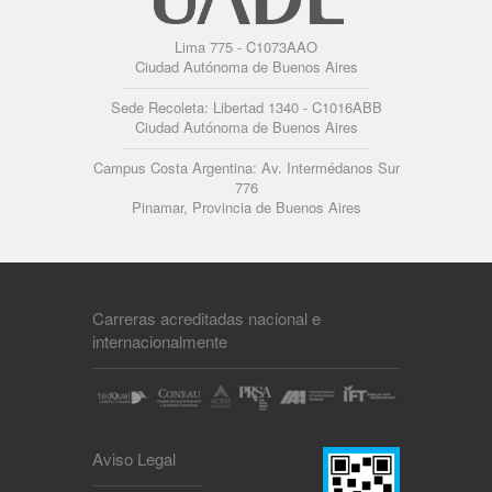
Lima 775 - C1073AAO
Ciudad Autónoma de Buenos Aires
Sede Recoleta: Libertad 1340 - C1016ABB
Ciudad Autónoma de Buenos Aires
Campus Costa Argentina: Av. Intermédanos Sur
776
Pinamar, Provincia de Buenos Aires
Carreras acreditadas nacional e
internacionalmente
Aviso Legal