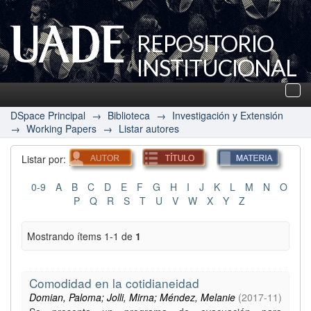
REPOSITORIO
INSTITUCIONAL
UADE
Des
nav
DSpace Principal
→
Biblioteca
→
Investigación y Extensión
→
Working Papers
→
Listar autores
Listar por:
0-9
A
B
C
D
E
F
G
H
I
J
K
L
M
N
O
P
Q
R
S
T
U
V
W
X
Y
Z
Mostrando ítems 1-1 de
1
Comodidad en la cotidianeidad
Domian, Paloma; Jolli, Mirna; Méndez, Melanie
(
2017-11
)