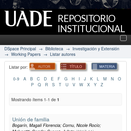
REPOSITORIO
INSTITUCIONAL
UADE
Des
nav
DSpace Principal
→
Biblioteca
→
Investigación y Extensión
→
Working Papers
→
Listar autores
Listar por:
0-9
A
B
C
D
E
F
G
H
I
J
K
L
M
N
O
P
Q
R
S
T
U
V
W
X
Y
Z
Mostrando ítems 1-1 de
1
Unión de familia
Bogarín, Magalí Florencia; Cornu, Nicole Rocío;