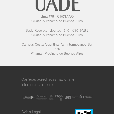
Lima 775 - C1073AAO
Ciudad Autónoma de Buenos Aires
Sede Recoleta: Libertad 1340 - C1016ABB
Ciudad Autónoma de Buenos Aires
Campus Costa Argentina: Av. Intermédanos Sur
776
Pinamar, Provincia de Buenos Aires
Carreras acreditadas nacional e
internacionalmente
Aviso Legal