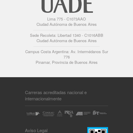
Lima 775 - C1073AAO
Ciudad Autónoma de Buenos Aires
Sede Recoleta: Libertad 1340 - C1016ABB
Ciudad Autónoma de Buenos Aires
Campus Costa Argentina: Av. Intermédanos Sur
776
Pinamar, Provincia de Buenos Aires
Carreras acreditadas nacional e
internacionalmente
Aviso Legal