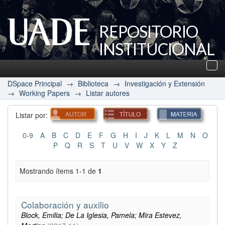
REPOSITORIO
INSTITUCIONAL
UADE
Des
nav
DSpace Principal
→
Biblioteca
→
Investigación y Extensión
→
Working Papers
→
Listar autores
Listar por:
0-9
A
B
C
D
E
F
G
H
I
J
K
L
M
N
O
P
Q
R
S
T
U
V
W
X
Y
Z
Mostrando ítems 1-1 de
1
Colaboración y auxilio
Block, Emilia; De La Iglesia, Pamela; Mira Estevez,