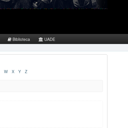
Biblioteca
UADE
W
X
Y
Z