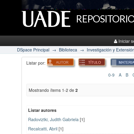
REPOSITORIO
Iniciar 
DSpace Principal
→
Biblioteca
→
Investigación y Extensió
Listar por:
0-9
A
B
Mostrando ítems 1-2 de
2
Listar autores
Radoviztki, Judith Gabriela
[1]
Recalcatti, Abril
[1]