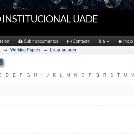
 INSTITUCIONAL UADE
sesión
Subir documentos
Contacto
Ir a
Inicio
n
→
Working Papers
→
Listar autores
C
D
E
F
G
H
I
J
K
L
M
N
O
P
Q
R
S
T
U
V