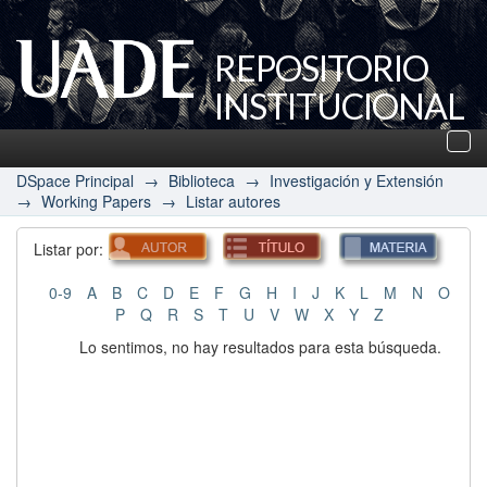
REPOSITORIO
INSTITUCIONAL
UADE
Des
nav
DSpace Principal
→
Biblioteca
→
Investigación y Extensión
→
Working Papers
→
Listar autores
Listar por:
0-9
A
B
C
D
E
F
G
H
I
J
K
L
M
N
O
P
Q
R
S
T
U
V
W
X
Y
Z
Lo sentimos, no hay resultados para esta búsqueda.