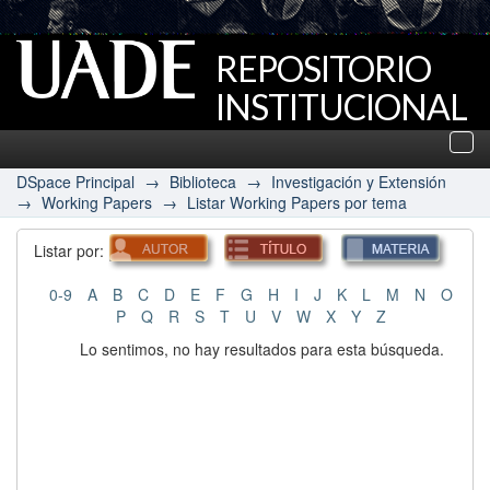
REPOSITORIO
INSTITUCIONAL
UADE
Des
nav
DSpace Principal
→
Biblioteca
→
Investigación y Extensión
→
Working Papers
→
Listar Working Papers por tema
Listar por:
0-9
A
B
C
D
E
F
G
H
I
J
K
L
M
N
O
P
Q
R
S
T
U
V
W
X
Y
Z
Lo sentimos, no hay resultados para esta búsqueda.