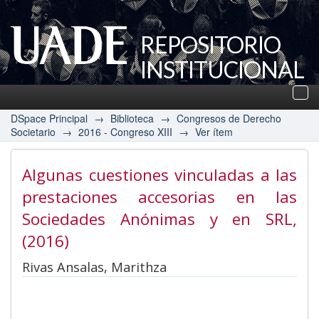
REPOSITORIO
INSTITUCIONAL
UADE
Des
nav
DSpace Principal
→
Biblioteca
→
Congresos de Derecho
Societario
→
2016 - Congreso XIII
→
Ver ítem
Algunas cuestiones vinculadas a las
prestaciones accesorias en las
Sociedades Anónimas y en SRL
,
(2016)
Rivas Ansalas, Marithza