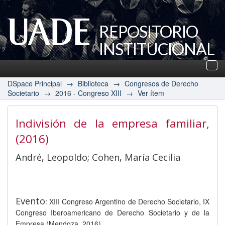
REPOSITORIO
INSTITUCIONAL
UADE
Des
nav
DSpace Principal
→
Biblioteca
→
Congresos de Derecho
Societario
→
2016 - Congreso XIII
→
Ver ítem
Indivisión de la empresa familiar
,
(2016)
André, Leopoldo; Cohen, María Cecilia
Evento
: XIII Congreso Argentino de Derecho Societario, IX
Congreso Iberoamericano de Derecho Societario y de la
Empresa (Mendoza, 2016)