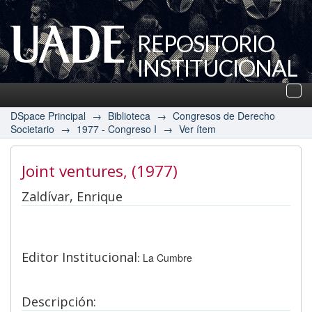
REPOSITORIO
INSTITUCIONAL
UADE
Des
nav
DSpace Principal
→
Biblioteca
→
Congresos de Derecho
Societario
→
1977 - Congreso I
→
Ver ítem
Joint ventures
, (1977)
Zaldívar, Enrique
Editor Institucional
: La Cumbre
Descripción: