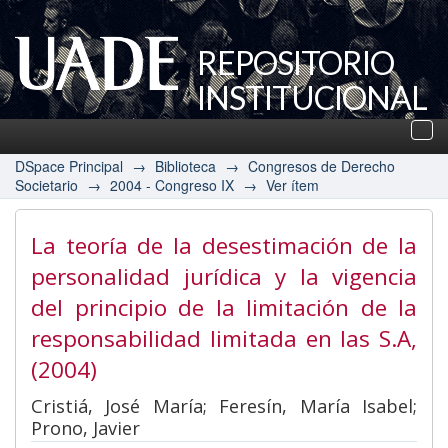
REPOSITORIO
INSTITUCIONAL
UADE
Des
nav
DSpace Principal
→
Biblioteca
→
Congresos de Derecho
Societario
→
2004 - Congreso IX
→
Ver ítem
La teoría de la desestimación de la
personalidad jurídica y la vigencia
del principio de la limitación de la
responsabilidad limitada en las S.A
,
(2004)
Cristiá, José María; Feresín, María Isabel;
Prono, Javier