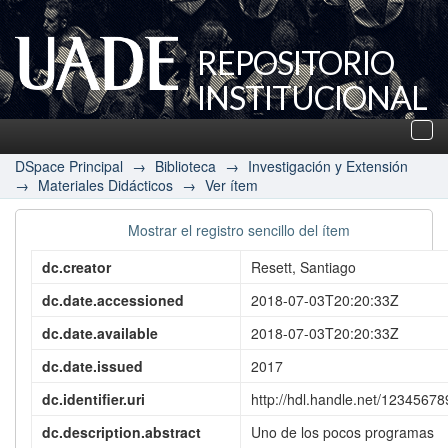
REPOSITORIO
INSTITUCIONAL
UADE
Des
nav
DSpace Principal
→
Biblioteca
→
Investigación y Extensión
→
Materiales Didácticos
→
Ver ítem
Mostrar el registro sencillo del ítem
dc.creator
Resett, Santiago
dc.date.accessioned
2018-07-03T20:20:33Z
dc.date.available
2018-07-03T20:20:33Z
dc.date.issued
2017
dc.identifier.uri
http://hdl.handle.net/1234567
dc.description.abstract
Uno de los pocos programas