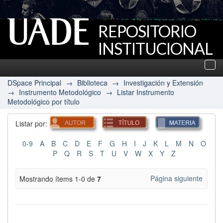
REPOSITORIO
INSTITUCIONAL
UADE
Des
nav
DSpace Principal
→
Biblioteca
→
Investigación y Extensión
→
Instrumento Metodológico
→
Listar Instrumento
Metodológico por título
Listar por:
0-9
A
B
C
D
E
F
G
H
I
J
K
L
M
N
O
P
Q
R
S
T
U
V
W
X
Y
Z
Página siguiente
Mostrando ítems 1-0 de
7