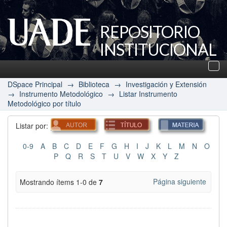
REPOSITORIO
INSTITUCIONAL
UADE
Des
nav
DSpace Principal
→
Biblioteca
→
Investigación y Extensión
→
Instrumento Metodológico
→
Listar Instrumento
Metodológico por título
Listar por:
0-9
A
B
C
D
E
F
G
H
I
J
K
L
M
N
O
P
Q
R
S
T
U
V
W
X
Y
Z
Página siguiente
Mostrando ítems 1-0 de
7