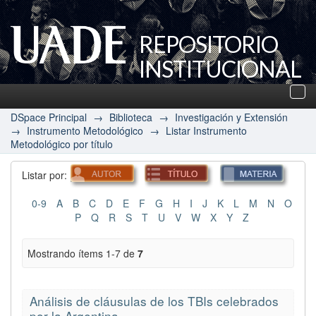
REPOSITORIO
INSTITUCIONAL
UADE
Des
nav
DSpace Principal
→
Biblioteca
→
Investigación y Extensión
→
Instrumento Metodológico
→
Listar Instrumento
Metodológico por título
Listar por:
0-9
A
B
C
D
E
F
G
H
I
J
K
L
M
N
O
P
Q
R
S
T
U
V
W
X
Y
Z
Mostrando ítems 1-7 de
7
Análisis de cláusulas de los TBIs celebrados
por la Argentina