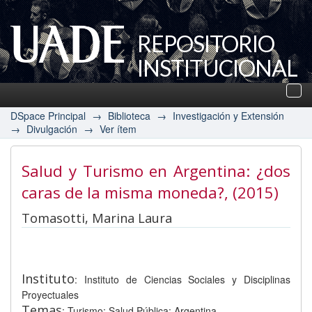
REPOSITORIO
INSTITUCIONAL
UADE
Des
nav
DSpace Principal
→
Biblioteca
→
Investigación y Extensión
→
Divulgación
→
Ver ítem
Salud y Turismo en Argentina: ¿dos
caras de la misma moneda?
, (2015)
Tomasotti, Marina Laura
Instituto
: Instituto de Ciencias Sociales y Disciplinas
Proyectuales
Temas
: Turismo; Salud Pública; Argentina