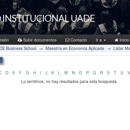
 INSTITUCIONAL UADE
sesión
Subir documentos
Contacto
Ir a
Inicio
DE Business School
→
Maestría en Economía Aplicada
→
Listar M
C
D
E
F
G
H
I
J
K
L
M
N
O
P
Q
R
S
T
U
V
Lo sentimos, no hay resultados para esta búsqueda.