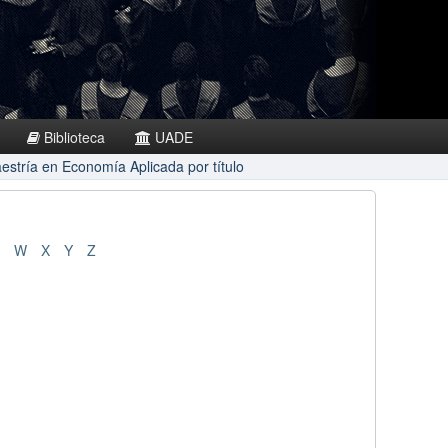
Biblioteca
UADE
aestría en Economía Aplicada por título
W
X
Y
Z