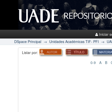
REPOSITORIO
Iniciar 
DSpace Principal
→
Unidades Académicas TIF- PFI
→
UA
Listar por:
0-9
A
B