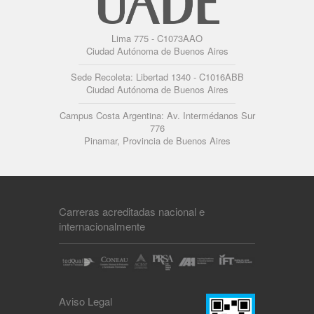
Lima 775 - C1073AAO
Ciudad Autónoma de Buenos Aires
Sede Recoleta: Libertad 1340 - C1016ABB
Ciudad Autónoma de Buenos Aires
Campus Costa Argentina: Av. Intermédanos Sur
776
Pinamar, Provincia de Buenos Aires
Carreras acreditadas nacional e
internacionalmente
Aviso Legal