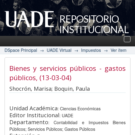
REPOSITORIO
INSTITUCIONAL
UADE
Des
nav
DSpace Principal
→
UADE Virtual
→
Impuestos
→
Ver ítem
Bienes y servicios públicos - gastos
públicos
, (13-03-04)
Shocrón, Marisa; Boquin, Paula
Unidad Académica
: Ciencias Económicas
Editor Institucional
: UADE
Departamento
: Contabilidad e Impuestos Bienes
Públicos; Servicios Públicos; Gastos Públicos