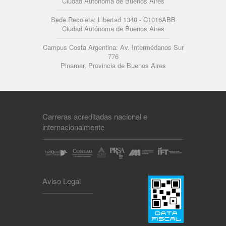
Ciudad Autónoma de Buenos Aires
Sede Recoleta: Libertad 1340 - C1016ABB
Ciudad Autónoma de Buenos Aires
Campus Costa Argentina: Av. Intermédanos Sur
776
Pinamar, Provincia de Buenos Aires
Carreras acreditadas nacional e
internacionalmente
Aviso Legal