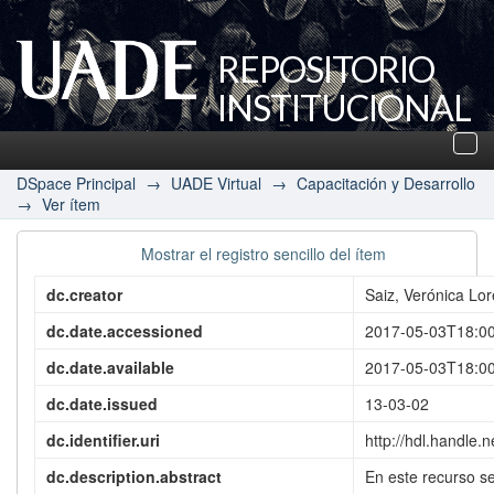
REPOSITORIO
INSTITUCIONAL
UADE
Des
nav
DSpace Principal
→
UADE Virtual
→
Capacitación y Desarrollo
→
Ver ítem
Mostrar el registro sencillo del ítem
dc.creator
Saiz, Verónica Lo
dc.date.accessioned
2017-05-03T18:0
dc.date.available
2017-05-03T18:0
dc.date.issued
13-03-02
dc.identifier.uri
http://hdl.handle
dc.description.abstract
En este recurso se