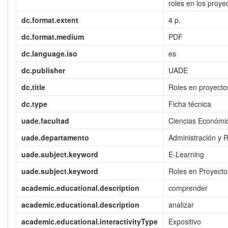
roles en los proye
dc.format.extent
4 p.
dc.format.medium
PDF
dc.language.iso
es
dc.publisher
UADE
dc.title
Roles en proyecto
dc.type
Ficha técnica
uade.facultad
Ciencias Económi
uade.departamento
Administración y
uade.subject.keyword
E-Learning
uade.subject.keyword
Roles en Proyecto
academic.educational.description
comprender
academic.educational.description
analizar
academic.educational.interactivityType
Expositivo