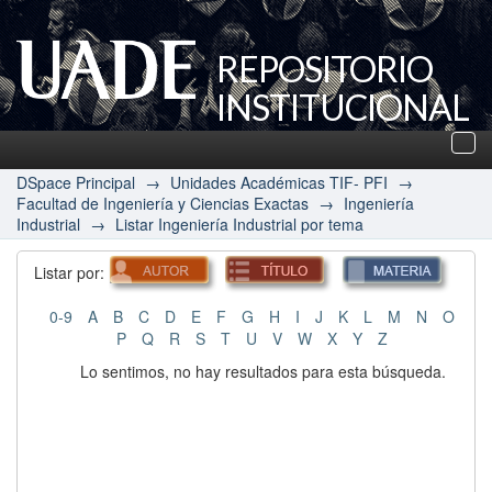
REPOSITORIO
INSTITUCIONAL
UADE
Des
nav
DSpace Principal
→
Unidades Académicas TIF- PFI
→
Facultad de Ingeniería y Ciencias Exactas
→
Ingeniería
Industrial
→
Listar Ingeniería Industrial por tema
Listar por:
0-9
A
B
C
D
E
F
G
H
I
J
K
L
M
N
O
P
Q
R
S
T
U
V
W
X
Y
Z
Lo sentimos, no hay resultados para esta búsqueda.