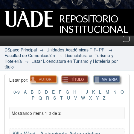
REPOSITORIO
INSTITUCIONAL
UADE
Des
nav
DSpace Principal
→
Unidades Académicas TIF- PFI
→
Facultad de Comunicación
→
Licenciatura en Turismo y
Hotelería
→
Listar Licenciatura en Turismo y Hotelería por
título
Listar por:
0-9
A
B
C
D
E
F
G
H
I
J
K
L
M
N
O
P
Q
R
S
T
U
V
W
X
Y
Z
Mostrando ítems 1-2 de
2
Killa Wasi - Alojamiento Astroturístico