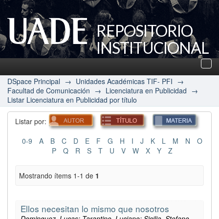
REPOSITORIO
INSTITUCIONAL
UADE
Des
nav
DSpace Principal
→
Unidades Académicas TIF- PFI
→
Facultad de Comunicación
→
Licenciatura en Publicidad
→
Listar Licenciatura en Publicidad por título
Listar por:
0-9
A
B
C
D
E
F
G
H
I
J
K
L
M
N
O
P
Q
R
S
T
U
V
W
X
Y
Z
Mostrando ítems 1-1 de
1
Ellos necesitan lo mismo que nosotros
Dominguez, Lucas; Tarantino, Luciano; Sicilia, Stefano