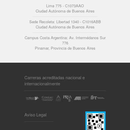
Lima 775 - C1073AAO
Ciudad Autónoma de Buenos Aires
Sede Recoleta: Libertad 1340 - C1016ABB
Ciudad Autónoma de Buenos Aires
Campus Costa Argentina: Av. Intermédanos Sur
776
Pinamar, Provincia de Buenos Aires
Carreras acreditadas nacional e
internacionalmente
Aviso Legal