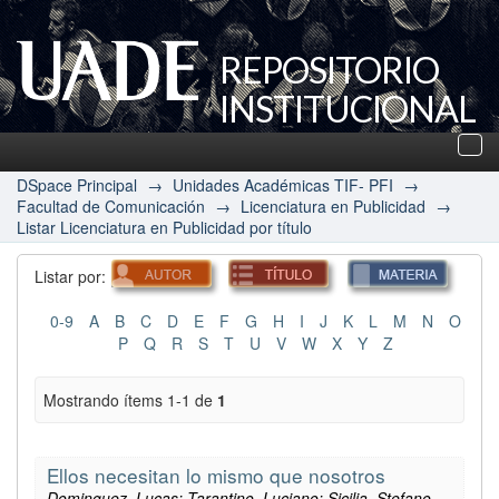
REPOSITORIO
INSTITUCIONAL
UADE
Des
nav
DSpace Principal
→
Unidades Académicas TIF- PFI
→
Facultad de Comunicación
→
Licenciatura en Publicidad
→
Listar Licenciatura en Publicidad por título
Listar por:
0-9
A
B
C
D
E
F
G
H
I
J
K
L
M
N
O
P
Q
R
S
T
U
V
W
X
Y
Z
Mostrando ítems 1-1 de
1
Ellos necesitan lo mismo que nosotros
Dominguez, Lucas; Tarantino, Luciano; Sicilia, Stefano