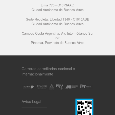
Lima 775 - C1073AAO
Ciudad Autónoma de Buenos Aires
Sede Recoleta: Libertad 1340 - C1016ABB
Ciudad Autónoma de Buenos Aires
Campus Costa Argentina: Av. Intermédanos Sur
776
Pinamar, Provincia de Buenos Aires
Carreras acreditadas nacional e
internacionalmente
Aviso Legal