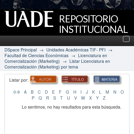
REPOSITORIO
INSTITUCIONAL
UADE
Des
nav
DSpace Principal
→
Unidades Académicas TIF- PFI
→
Facultad de Ciencias Económicas
→
Licenciatura en
Comercialización (Marketing)
→
Listar Licenciatura en
Comercialización (Marketing) por tema
Listar por:
0-9
A
B
C
D
E
F
G
H
I
J
K
L
M
N
O
P
Q
R
S
T
U
V
W
X
Y
Z
Lo sentimos, no hay resultados para esta búsqueda.