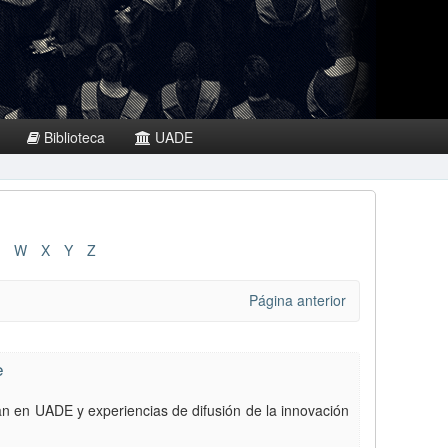
Biblioteca
UADE
W
X
Y
Z
Página anterior
e
an en UADE y experiencias de difusión de la innovación