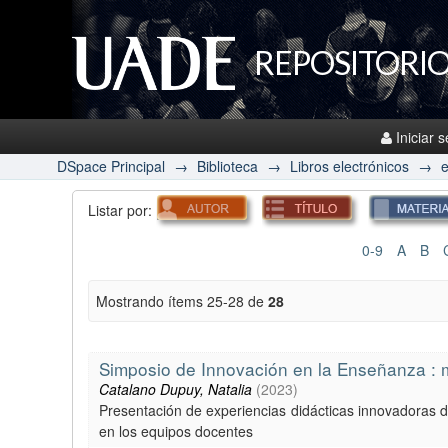
REPOSITORIO
Iniciar 
DSpace Principal
→
Biblioteca
→
Libros electrónicos
→
Listar por:
0-9
A
B
Mostrando ítems 25-28 de
28
Simposio de Innovación en la Enseñanza : me
Catalano Dupuy, Natalia
(
2023
)
Presentación de experiencias didácticas innovadoras d
en los equipos docentes