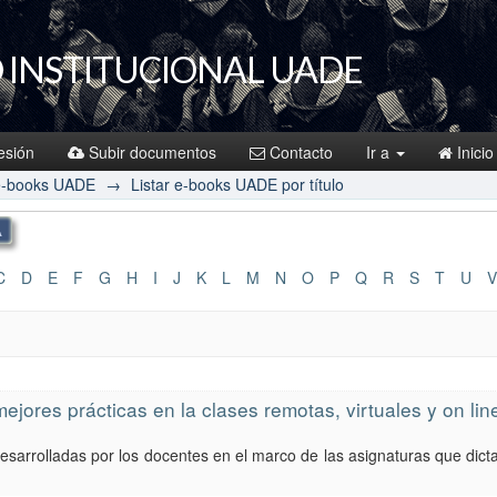
 INSTITUCIONAL UADE
sesión
Subir documentos
Contacto
Ir a
Inicio
e-books UADE
→
Listar e-books UADE por título
C
D
E
F
G
H
I
J
K
L
M
N
O
P
Q
R
S
T
U
V
jores prácticas en la clases remotas, virtuales y on lin
esarrolladas por los docentes en el marco de las asignaturas que dict