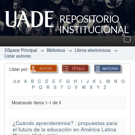
REPOSITORIO
INSTITUCIONAL
UADE
Des
nav
DSpace Principal
→
Biblioteca
→
Libros electrónicos
→
Listar autores
Listar por:
0-9
A
B
C
D
E
F
G
H
I
J
K
L
M
N
O
P
Q
R
S
T
U
V
W
X
Y
Z
Mostrando ítems 1-1 de
1
¿Cuándo aprenderemos? : propuestas para
el futuro de la educación en América Latina