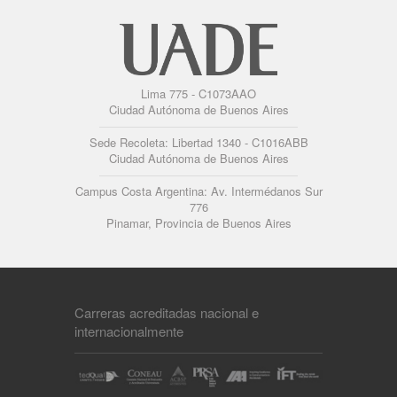
Lima 775 - C1073AAO
Ciudad Autónoma de Buenos Aires
Sede Recoleta: Libertad 1340 - C1016ABB
Ciudad Autónoma de Buenos Aires
Campus Costa Argentina: Av. Intermédanos Sur
776
Pinamar, Provincia de Buenos Aires
Carreras acreditadas nacional e
internacionalmente