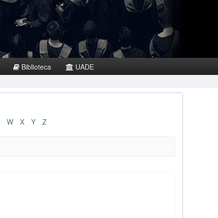
Biblioteca
UADE
W
X
Y
Z