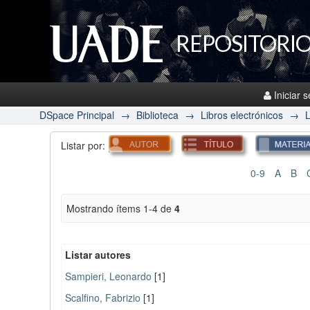
REPOSITORIO
Iniciar 
DSpace Principal
→
Biblioteca
→
Libros electrónicos
→
L
Listar por:
0-9
A
B
Mostrando ítems 1-4 de
4
Listar autores
Sampieri, Leonardo
[1]
Scalfino, Fabrizio
[1]