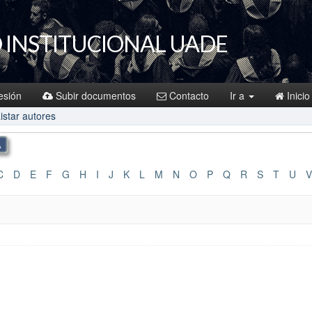
 INSTITUCIONAL UADE
sesión
Subir documentos
Contacto
Ir a
Inicio
istar autores
C
D
E
F
G
H
I
J
K
L
M
N
O
P
Q
R
S
T
U
V