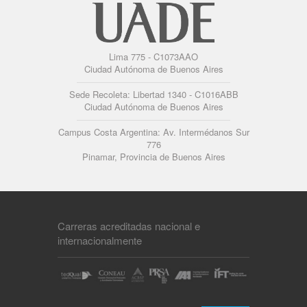
Lima 775 - C1073AAO
Ciudad Autónoma de Buenos Aires
Sede Recoleta: Libertad 1340 - C1016ABB
Ciudad Autónoma de Buenos Aires
Campus Costa Argentina: Av. Intermédanos Sur
776
Pinamar, Provincia de Buenos Aires
Carreras acreditadas nacional e
internacionalmente