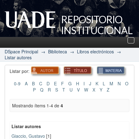
REPOSITORIO
INSTITUCIONAL
UADE
Des
nav
DSpace Principal
→
Biblioteca
→
Libros electrónicos
→
Listar autores
Listar por:
0-9
A
B
C
D
E
F
G
H
I
J
K
L
M
N
O
P
Q
R
S
T
U
V
W
X
Y
Z
Mostrando ítems 1-4 de
4
Listar autores
Giaccio, Gustavo
[1]