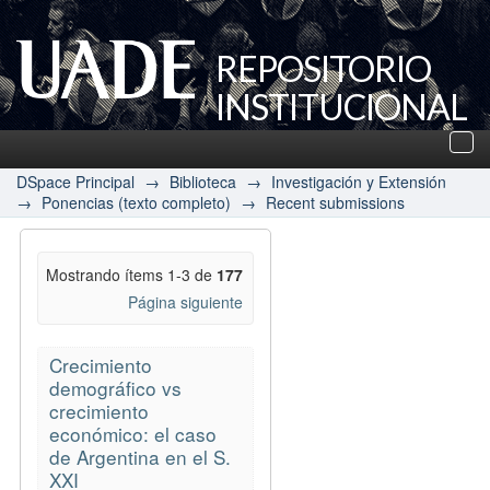
REPOSITORIO
INSTITUCIONAL
UADE
Des
nav
DSpace Principal
→
Biblioteca
→
Investigación y Extensión
→
Ponencias (texto completo)
→
Recent submissions
Mostrando ítems 1-3 de
177
Página siguiente
Crecimiento
demográfico vs
crecimiento
económico: el caso
de Argentina en el S.
XXI