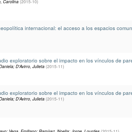
o, Carolina
(
2015-10
)
eopolítica internacional: el acceso a los espacios comu
dio exploratorio sobre el impacto en los vínculos de par
niela; D'Avirro, Julieta
(
2015-11
)
dio exploratorio sobre el impacto en los vínculos de par
niela; D'Avirro, Julieta
(
2015-11
)
stavo; Vega, Emiliano; Ramírez, Noelia; Jorge, Lourdes
(
2015-11
)