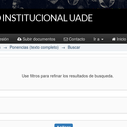
 INSTITUCIONAL UADE
sesión
Subir documentos
Contacto
Ir a
Inicio
n
→
Ponencias (texto completo)
→
Buscar
Use filtros para refinar los resultados de busqueda.