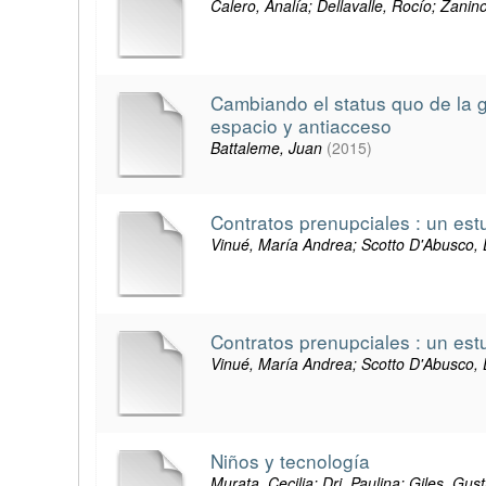
Calero, Analía; Dellavalle, Rocío; Zanin
Cambiando el status quo de la g
espacio y antiacceso
Battaleme, Juan
(
2015
)
Contratos prenupciales : un estu
Vinué, María Andrea; Scotto D'Abusco, Da
Contratos prenupciales : un estu
Vinué, María Andrea; Scotto D'Abusco, Da
Niños y tecnología
Murata, Cecilia; Dri, Paulina; Giles, Gu