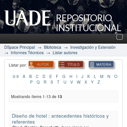
REPOSITORIO
INSTITUCIONAL
UADE
Des
nav
DSpace Principal
→
Biblioteca
→
Investigación y Extensión
→
Informes Técnicos
→
Listar autores
Listar por:
0-9
A
B
C
D
E
F
G
H
I
J
K
L
M
N
O
P
Q
R
S
T
U
V
W
X
Y
Z
Mostrando ítems 1-13 de
13
Diseño de hotel : antecedentes históricos y
referentes