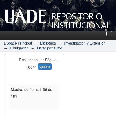
REPOSITORIO
INSTITUCIONAL
UADE
Des
nav
DSpace Principal
→
Biblioteca
→
Investigación y Extensión
→
Divulgación
→
Listar por autor
Resultados por Página:
Mostrando ítems 1-99 de
181