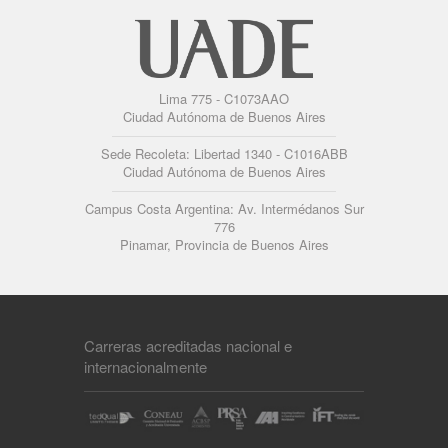
Lima 775 - C1073AAO
Ciudad Autónoma de Buenos Aires
Sede Recoleta: Libertad 1340 - C1016ABB
Ciudad Autónoma de Buenos Aires
Campus Costa Argentina: Av. Intermédanos Sur
776
Pinamar, Provincia de Buenos Aires
Carreras acreditadas nacional e
internacionalmente