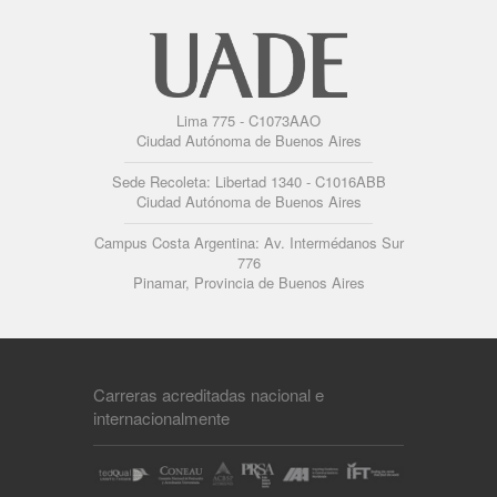
Lima 775 - C1073AAO
Ciudad Autónoma de Buenos Aires
Sede Recoleta: Libertad 1340 - C1016ABB
Ciudad Autónoma de Buenos Aires
Campus Costa Argentina: Av. Intermédanos Sur
776
Pinamar, Provincia de Buenos Aires
Carreras acreditadas nacional e
internacionalmente