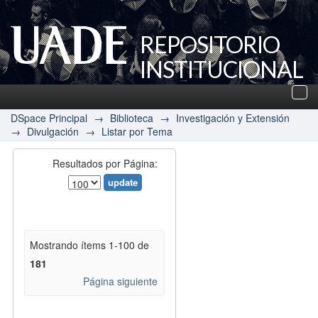
REPOSITORIO
INSTITUCIONAL
UADE
Des
nav
DSpace Principal
→
Biblioteca
→
Investigación y Extensión
→
Divulgación
→
Listar por Tema
Resultados por Página:
Mostrando ítems 1-100 de
181
Página siguiente