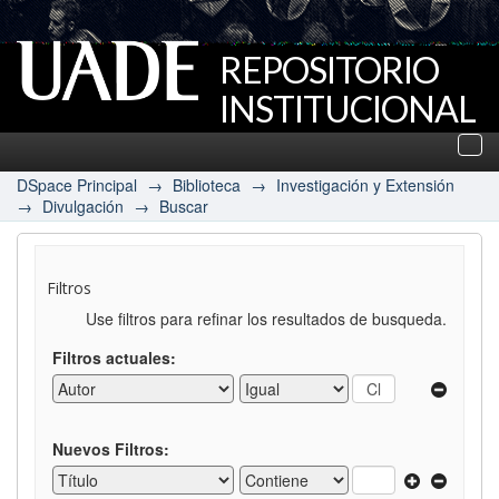
REPOSITORIO
INSTITUCIONAL
UADE
Des
nav
DSpace Principal
→
Biblioteca
→
Investigación y Extensión
→
Divulgación
→
Buscar
Filtros
Use filtros para refinar los resultados de busqueda.
Filtros actuales:
Nuevos Filtros: