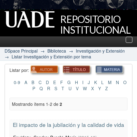
REPOSITORIO
INSTITUCIONAL
UADE
Des
nav
DSpace Principal
→
Biblioteca
→
Investigación y Extensión
→
Listar Investigación y Extensión por tema
Listar por:
0-9
A
B
C
D
E
F
G
H
I
J
K
L
M
N
O
P
Q
R
S
T
U
V
W
X
Y
Z
Mostrando ítems 1-2 de
2
El impacto de la jubilación y la calidad de vida