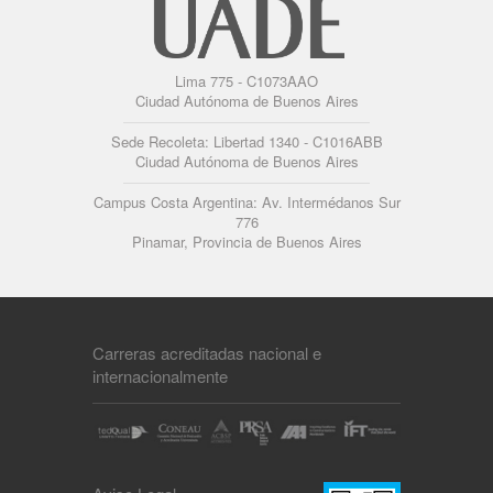
Lima 775 - C1073AAO
Ciudad Autónoma de Buenos Aires
Sede Recoleta: Libertad 1340 - C1016ABB
Ciudad Autónoma de Buenos Aires
Campus Costa Argentina: Av. Intermédanos Sur
776
Pinamar, Provincia de Buenos Aires
Carreras acreditadas nacional e
internacionalmente