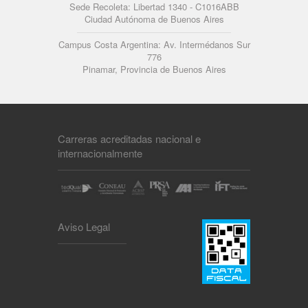
Sede Recoleta: Libertad 1340 - C1016ABB
Ciudad Autónoma de Buenos Aires
Campus Costa Argentina: Av. Intermédanos Sur
776
Pinamar, Provincia de Buenos Aires
Carreras acreditadas nacional e
internacionalmente
Aviso Legal