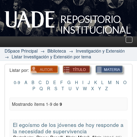
REPOSITORIO
INSTITUCIONAL
UADE
Des
nav
DSpace Principal
→
Biblioteca
→
Investigación y Extensión
→
Listar Investigación y Extensión por tema
Listar por:
0-9
A
B
C
D
E
F
G
H
I
J
K
L
M
N
O
P
Q
R
S
T
U
V
W
X
Y
Z
Mostrando ítems 1-9 de
9
El egoísmo de los jóvenes de hoy responde a
la necesidad de supervivencia