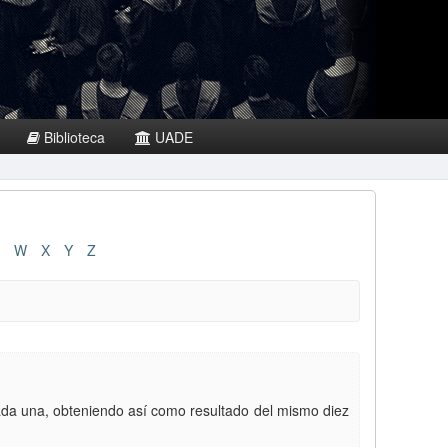
Biblioteca
UADE
W
X
Y
Z
 cada una, obteniendo así como resultado del mismo diez