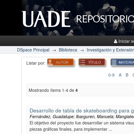
REPOSITORIO
Iniciar 
DSpace Principal
→
Biblioteca
→
Investigación y Extensió
Listar por:
0-9
A
B
Mostrando ítems 1-4 de
4
Desarrollo de tabla de skateboarding para gi
Fernández, Guadalupe; Ibarguren, Manuela; Mangiater
El objetivo del proyecto fue desarrollar un sistema vi
piezas gráficas finales, para implementar ...