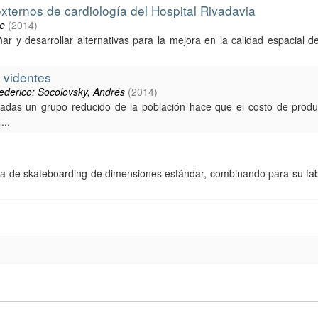
externos de cardiología del Hospital Rivadavia
ge
(
2014
)
ñar y desarrollar alternativas para la mejora en la calidad espacial d
 videntes
Federico; Socolovsky, Andrés
(
2014
)
radas un grupo reducido de la población hace que el costo de prod
...
abla de skateboarding de dimensiones estándar, combinando para su fab