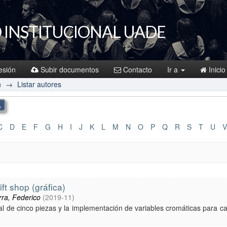
 INSTITUCIONAL UADE
sesión
Subir documentos
Contacto
Ir a
Inicio
n
→
Listar autores
C
D
E
F
G
H
I
J
K
L
M
N
O
P
Q
R
S
T
U
V
ft shop (gráfica)
ra, Federico
(
2019-11
)
sual de cinco piezas y la implementación de variables cromáticas para