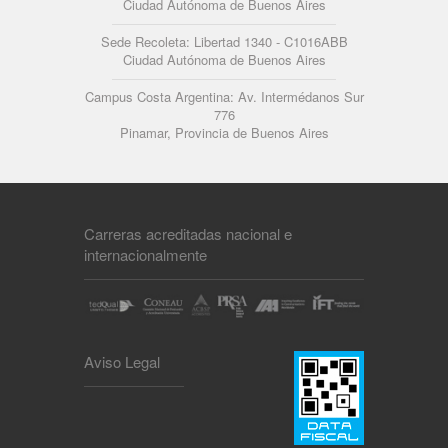
Ciudad Autónoma de Buenos Aires
Sede Recoleta: Libertad 1340 - C1016ABB
Ciudad Autónoma de Buenos Aires
Campus Costa Argentina: Av. Intermédanos Sur
776
Pinamar, Provincia de Buenos Aires
Carreras acreditadas nacional e
internacionalmente
Aviso Legal