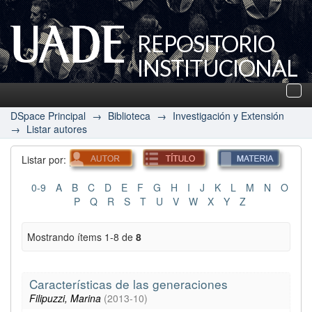
REPOSITORIO
INSTITUCIONAL
UADE
Des
nav
DSpace Principal
→
Biblioteca
→
Investigación y Extensión
→
Listar autores
Listar por:
0-9
A
B
C
D
E
F
G
H
I
J
K
L
M
N
O
P
Q
R
S
T
U
V
W
X
Y
Z
Mostrando ítems 1-8 de
8
Características de las generaciones
Filipuzzi, Marina
(
2013-10
)