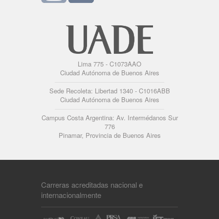
Lima 775 - C1073AAO
Ciudad Autónoma de Buenos Aires
Sede Recoleta: Libertad 1340 - C1016ABB
Ciudad Autónoma de Buenos Aires
Campus Costa Argentina: Av. Intermédanos Sur
776
Pinamar, Provincia de Buenos Aires
Carreras acreditadas nacional e
internacionalmente