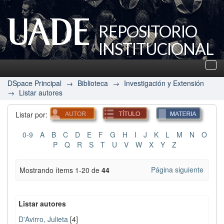
REPOSITORIO
INSTITUCIONAL
UADE
Des
nav
DSpace Principal
→
Biblioteca
→
Investigación y Extensión
→
Listar autores
Listar por:
0-9
A
B
C
D
E
F
G
H
I
J
K
L
M
N
O
P
Q
R
S
T
U
V
W
X
Y
Z
Página siguiente
Mostrando ítems 1-20 de
44
Listar autores
D'Avirro, Julieta
[4]