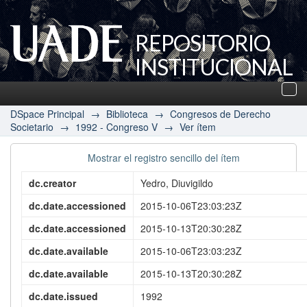
REPOSITORIO
INSTITUCIONAL
UADE
Des
nav
DSpace Principal
→
Biblioteca
→
Congresos de Derecho
Societario
→
1992 - Congreso V
→
Ver ítem
Mostrar el registro sencillo del ítem
dc.creator
Yedro, Diuvigildo
dc.date.accessioned
2015-10-06T23:03:23Z
dc.date.accessioned
2015-10-13T20:30:28Z
dc.date.available
2015-10-06T23:03:23Z
dc.date.available
2015-10-13T20:30:28Z
dc.date.issued
1992