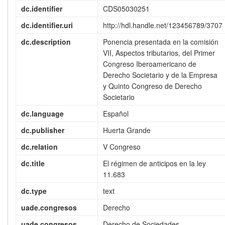
dc.identifier
CDS05030251
dc.identifier.uri
http://hdl.handle.net/123456789/3707
dc.description
Ponencia presentada en la comisión
VII, Aspectos tributarios, del Primer
Congreso Iberoamericano de
Derecho Societario y de la Empresa
y Quinto Congreso de Derecho
Societario
dc.language
Español
dc.publisher
Huerta Grande
dc.relation
V Congreso
dc.title
El régimen de anticipos en la ley
11.683
dc.type
text
uade.congresos
Derecho
uade.congresos
Derecho de Sociedades