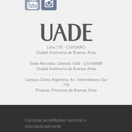
Lima 775 - C1073AAO
Ciudad Autónoma de Buenos Aires
Sede Recoleta: Libertad 1340 - C1016ABB
Ciudad Autónoma de Buenos Aires
Campus Costa Argentina: Av. Intermédanos Sur
776
Pinamar, Provincia de Buenos Aires
Carreras acreditadas nacional e
internacionalmente