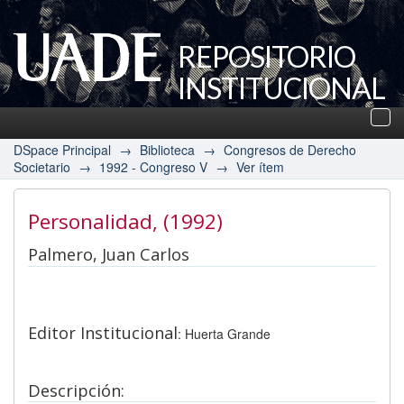
REPOSITORIO
INSTITUCIONAL
UADE
Des
nav
DSpace Principal
→
Biblioteca
→
Congresos de Derecho
Societario
→
1992 - Congreso V
→
Ver ítem
Personalidad
, (1992)
Palmero, Juan Carlos
Editor Institucional
: Huerta Grande
Descripción: