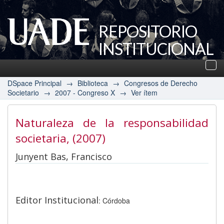
REPOSITORIO
INSTITUCIONAL
UADE
Des
nav
DSpace Principal
→
Biblioteca
→
Congresos de Derecho
Societario
→
2007 - Congreso X
→
Ver ítem
Naturaleza de la responsabilidad
societaria
, (2007)
Junyent Bas, Francisco
Editor Institucional
: Córdoba