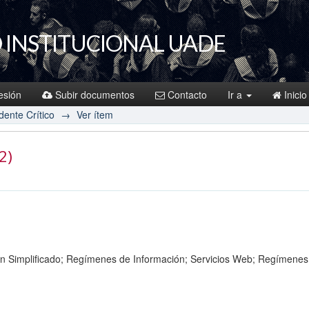
 INSTITUCIONAL UADE
sesión
Subir documentos
Contacto
Ir a
Inicio
idente Crítico
→
Ver ítem
2)
en Simplificado; Regímenes de Información; Servicios Web; Regímenes