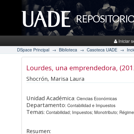
REPOSITORIO
Iniciar 
DSpace Principal
→
Biblioteca
→
Casoteca UADE
→
Inc
Lourdes, una emprendedora
, (201
Shocrón, Marisa Laura
Unidad Académica
: Ciencias Económicas
Departamento
: Contabilidad e Impuestos
Temas
: Contabilidad; Impuestos; Monotributo; Régim
Resumen: