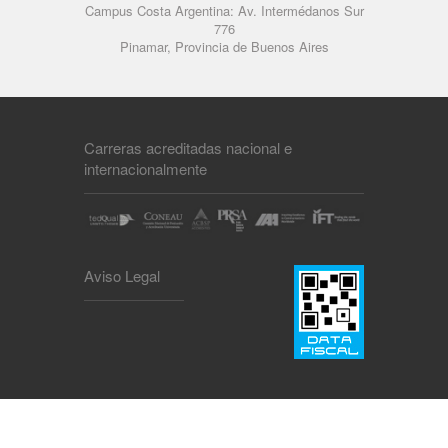
Campus Costa Argentina: Av. Intermédanos Sur
776
Pinamar, Provincia de Buenos Aires
Carreras acreditadas nacional e
internacionalmente
Aviso Legal