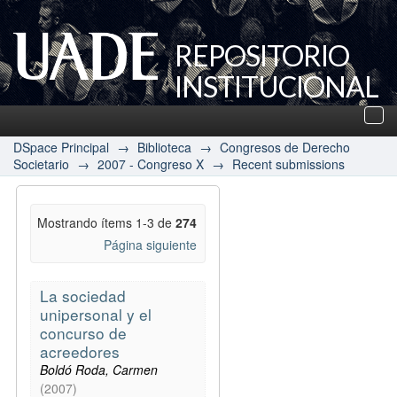
REPOSITORIO
INSTITUCIONAL
UADE
Des
nav
DSpace Principal
→
Biblioteca
→
Congresos de Derecho
Societario
→
2007 - Congreso X
→
Recent submissions
Mostrando ítems 1-3 de
274
Página siguiente
La sociedad
unipersonal y el
concurso de
acreedores
Boldó Roda, Carmen
(
2007
)