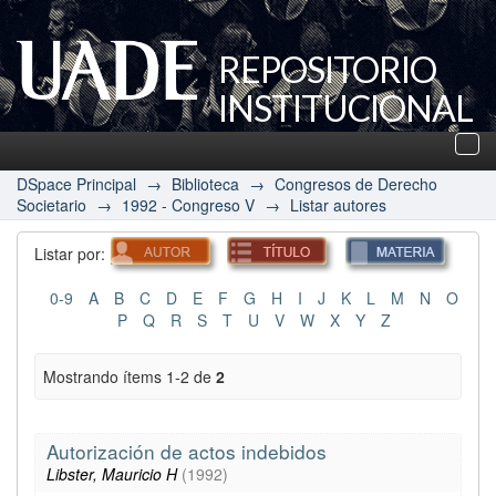
REPOSITORIO
INSTITUCIONAL
UADE
Des
nav
DSpace Principal
→
Biblioteca
→
Congresos de Derecho
Societario
→
1992 - Congreso V
→
Listar autores
Listar por:
0-9
A
B
C
D
E
F
G
H
I
J
K
L
M
N
O
P
Q
R
S
T
U
V
W
X
Y
Z
Mostrando ítems 1-2 de
2
Autorización de actos indebidos
Libster, Mauricio H
(
1992
)