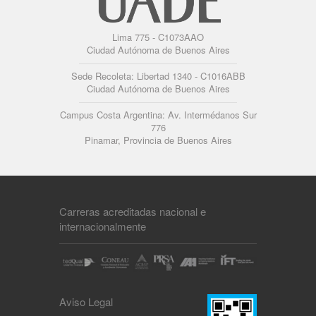
Lima 775 - C1073AAO
Ciudad Autónoma de Buenos Aires
Sede Recoleta: Libertad 1340 - C1016ABB
Ciudad Autónoma de Buenos Aires
Campus Costa Argentina: Av. Intermédanos Sur
776
Pinamar, Provincia de Buenos Aires
Carreras acreditadas nacional e
internacionalmente
Aviso Legal