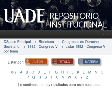
REPOSITORIO
INSTITUCIONAL
UADE
Des
nav
DSpace Principal
→
Biblioteca
→
Congresos de Derecho
Societario
→
1992 - Congreso V
→
Listar 1992 - Congreso V
por tema
Listar por:
0-9
A
B
C
D
E
F
G
H
I
J
K
L
M
N
O
P
Q
R
S
T
U
V
W
X
Y
Z
Lo sentimos, no hay resultados para esta búsqueda.