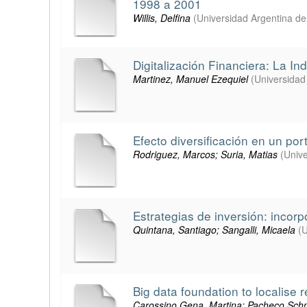
1998 a 2001
Willis, Delfina
(
Universidad Argentina d
Digitalización Financiera: La In
Martinez, Manuel Ezequiel
(
Universidad
Efecto diversificación en un por
Rodriguez, Marcos; Suria, Matias
(
Unive
Estrategias de inversión: incor
Quintana, Santiago; Sangalli, Micaela
(
U
Big data foundation to localise 
Carossino Gena, Martina; Pacheco Schm