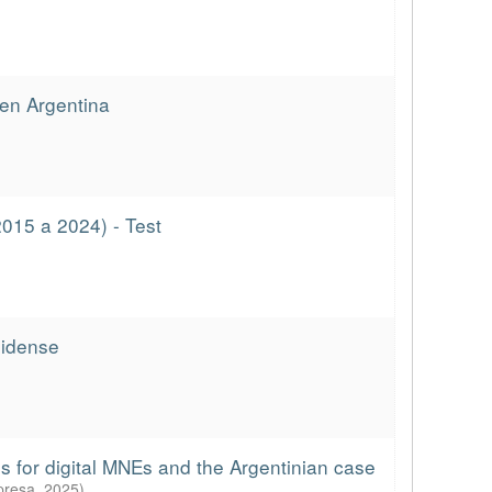
 en Argentina
2015 a 2024) - Test
nidense
ns for digital MNEs and the Argentinian case
presa
,
2025
)