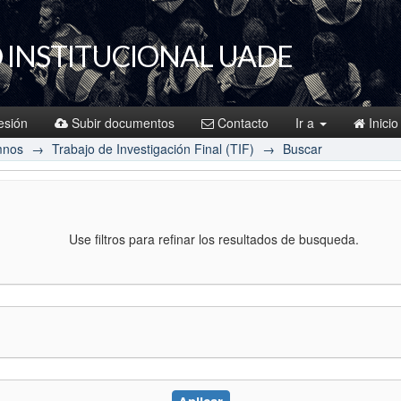
 INSTITUCIONAL UADE
sesión
Subir documentos
Contacto
Ir a
Inicio
mnos
→
Trabajo de Investigación Final (TIF)
→
Buscar
Use filtros para refinar los resultados de busqueda.