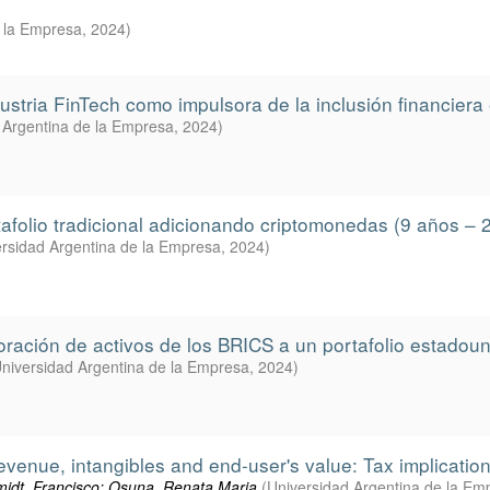
e la Empresa
,
2024
)
dustria FinTech como impulsora de la inclusión financiera
 Argentina de la Empresa
,
2024
)
tafolio tradicional adicionando criptomonedas (9 años – 
rsidad Argentina de la Empresa
,
2024
)
poración de activos de los BRICS a un portafolio estadou
niversidad Argentina de la Empresa
,
2024
)
revenue, intangibles and end-user's value: Tax implicatio
idt, Francisco; Osuna, Renata Maria
(
Universidad Argentina de la Em