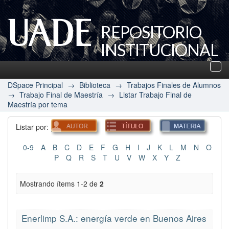
REPOSITORIO
INSTITUCIONAL
UADE
Des
nav
DSpace Principal
→
Biblioteca
→
Trabajos Finales de Alumnos
→
Trabajo Final de Maestría
→
Listar Trabajo Final de
Maestría por tema
Listar por:
0-9
A
B
C
D
E
F
G
H
I
J
K
L
M
N
O
P
Q
R
S
T
U
V
W
X
Y
Z
Mostrando ítems 1-2 de
2
Enerlimp S.A.: energía verde en Buenos Aires