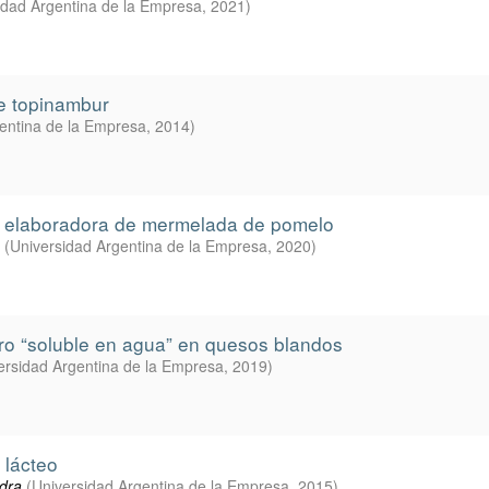
idad Argentina de la Empresa
,
2021
)
e topinambur
entina de la Empresa
,
2014
)
nta elaboradora de mermelada de pomelo
(
Universidad Argentina de la Empresa
,
2020
)
oro “soluble en agua” en quesos blandos
ersidad Argentina de la Empresa
,
2019
)
 lácteo
dra
(
Universidad Argentina de la Empresa
,
2015
)